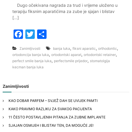
Dugo očekivana nagrada za trud i vrijeme uloženo u
terapiju fiksnim aparatićima za zube je sjajan i blistav
[…]
F
T
S
a
w
h
,
,
,
Zanimljivosti
banja luka
fiksni aparatic
orthodontic
c
itt
ar
,
,
,
ortodoncija banja luka
ortodontski aparat
ortodontski retainer
e
er
e
,
,
perfect smile banja luka
perfectsmile prijedor
stomatolgija
kecman banja luka
b
o
Zanimljivosti
o
k
KAO DOBAR PARFEM – SVJEŽ DAH SE UVIJEK PAMTI
KAKO PRAVIMO RAZLIKU ZA SVAKOG PACIJENTA
11 ČESTO POSTAVLJENIH PITANJA ZA ZUBNE IMPLANTE
SJAJAN OSMIJEH I BLISTAV TEN, DA MOGUĆE JE!