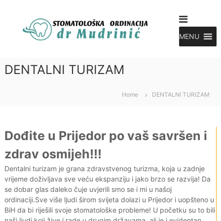
S
S
k
i
t
p
MENU
o
t
m
o
a
DENTALNI TURIZAM
c
t
o
o
n
Home
DENTALNI TURIZAM
l
t
e
o
n
g
t
Dođite u Prijedor po vaš savršen i
M
u
zdrav osmijeh!!!
d
Dentalni turizam je grana zdravstvenog turizma, koja u zadnje
r
vrijeme doživljava sve veću ekspanziju i jako brzo se razvija! Da
i
se dobar glas daleko čuje uvjerili smo se i mi u našoj
n
ordinaciji.Sve više ljudi širom svijeta dolazi u Prijedor i uopšteno u
i
BiH da bi riješili svoje stomatološke probleme! U početku su to bili
c
naši ljudi koji žive i rade u drugim državama, ali je i evidentan