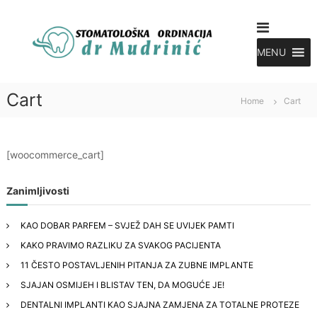
S
S
k
i
t
p
MENU
o
t
m
o
a
Cart
c
Home
Cart
t
o
o
n
l
t
[woocommerce_cart]
e
o
n
g
t
Zanimljivosti
M
u
d
KAO DOBAR PARFEM – SVJEŽ DAH SE UVIJEK PAMTI
r
KAKO PRAVIMO RAZLIKU ZA SVAKOG PACIJENTA
i
11 ČESTO POSTAVLJENIH PITANJA ZA ZUBNE IMPLANTE
n
SJAJAN OSMIJEH I BLISTAV TEN, DA MOGUĆE JE!
i
DENTALNI IMPLANTI KAO SJAJNA ZAMJENA ZA TOTALNE PROTEZE
c