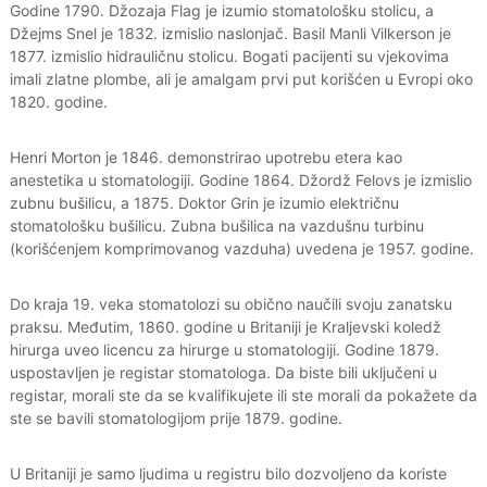
Godine 1790. Džozaja Flag je izumio stomatološku stolicu, a
Džejms Snel je 1832. izmislio naslonjač. Basil Manli Vilkerson je
1877. izmislio hidrauličnu stolicu. Bogati pacijenti su vjekovima
imali zlatne plombe, ali je amalgam prvi put korišćen u Evropi oko
1820. godine.
Henri Morton je 1846. demonstrirao upotrebu etera kao
anestetika u stomatologiji. Godine 1864. Džordž Felovs je izmislio
zubnu bušilicu, a 1875. Doktor Grin je izumio električnu
stomatološku bušilicu. Zubna bušilica na vazdušnu turbinu
(korišćenjem komprimovanog vazduha) uvedena je 1957. godine.
Do kraja 19. veka stomatolozi su obično naučili svoju zanatsku
praksu. Međutim, 1860. godine u Britaniji je Kraljevski koledž
hirurga uveo licencu za hirurge u stomatologiji. Godine 1879.
uspostavljen je registar stomatologa. Da biste bili uključeni u
registar, morali ste da se kvalifikujete ili ste morali da pokažete da
ste se bavili stomatologijom prije 1879. godine.
U Britaniji je samo ljudima u registru bilo dozvoljeno da koriste