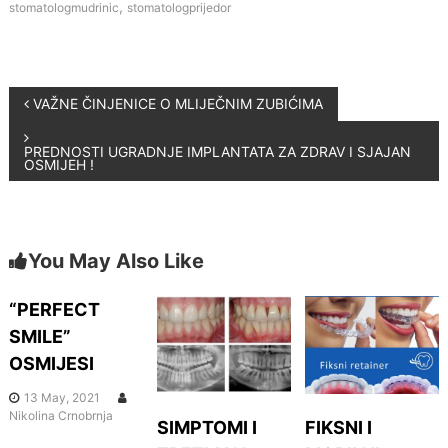
c
itt
ar
,
stomatologmudrinic
stomatologprijedor
e
er
e
b
o
P
VAŽNE ČINJENICE O MLIJEČNIM ZUBIĆIMA
o
o
k
PREDNOSTI UGRADNJE IMPLANTATA ZA ZDRAV I SJAJAN
OSMIJEH !
s
t
You May Also Like
n
“PERFECT
a
SMILE”
OSMIJESI
v
13 May, 2021
i
Nikolina Crnobrnja
SIMPTOMI I
FIKSNI I