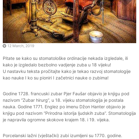
12 March, 2019
Pitate se kako su stomatološke ordinacije nekada izgledale, ili
kako je izgledalo bezbolno vadjenje zuba u 18 vijeku!
U nastavku teksta pročitajte kako je tekao razvoj stomatologije
kao nauke I ko su pioniri I začetnici nauke o zubima!
Godine 1728. francuski zubar Pjer Faušar objavio je knjigu pod
nazivom “Zubar hirurg”, u 18. vijeku stomatologija je postala
nauka. Godine 1771. Englez po imenu Džon Hanter objavio je
knjigu pod nazivom “Prirodna istorija ljudskih zuba”. Stomatologija
je napravila ogromne skokove krajem 18. i 19. vijeka.
Porcelanski lažni (vještački) zubi izumljeni su 1770. godine.