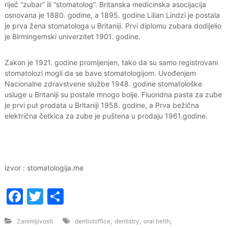
riječ “zubar” ili “stomatolog”. Britanska medicinska asocijacija
osnovana je 1880. godine, a 1895. godine Lilian Lindzi je postala
je prva žena stomatologa u Britaniji. Prvi diplomu zubara dodijelio
je Birmingemski univerzitet 1901. godine.
Zakon je 1921. godine promijenjen, tako da su samo registrovani
stomatolozi mogli da se bave stomatologijom. Uvođenjem
Nacionalne zdravstvene službe 1948. godine stomatološke
usluge u Britaniji su postale mnogo bolje. Fluoridna pasta za zube
je prvi put prodata u Britaniji 1958. godine, a Prva bežična
električna četkica za zube je puštena u prodaju 1961.godine.
izvor : stomatologija.me
F
T
S
a
w
h
,
,
,
Zanimljivosti
dentistoffice
dentistry
oral helth