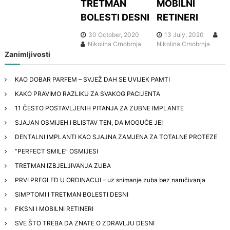
TRETMAN
MOBILNI
g
BOLESTI DESNI
RETINERI
a
30 October, 2020
13 July, 2020
Nikolina Crnobrnja
Nikolina Crnobrnja
t
Zanimljivosti
i
KAO DOBAR PARFEM – SVJEŽ DAH SE UVIJEK PAMTI
KAKO PRAVIMO RAZLIKU ZA SVAKOG PACIJENTA
o
11 ČESTO POSTAVLJENIH PITANJA ZA ZUBNE IMPLANTE
n
SJAJAN OSMIJEH I BLISTAV TEN, DA MOGUĆE JE!
DENTALNI IMPLANTI KAO SJAJNA ZAMJENA ZA TOTALNE PROTEZE
“PERFECT SMILE” OSMIJESI
TRETMAN IZBJELJIVANJA ZUBA
PRVI PREGLED U ORDINACIJI – uz snimanje zuba bez naručivanja
SIMPTOMI I TRETMAN BOLESTI DESNI
FIKSNI I MOBILNI RETINERI
SVE ŠTO TREBA DA ZNATE O ZDRAVLJU DESNI