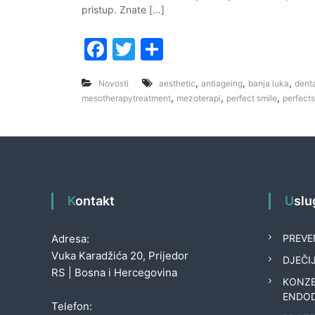
pristup. Znate […]
F
T
S
a
w
h
,
,
,
Novosti
aesthetic
antiageing
banja luka
denta
c
itt
ar
,
,
,
mesotherapytreatment
mezoterapi
perfect smile
perfects
e
er
e
b
o
o
k
Kontakt
Usl
Adresa:
PREVE
Vuka Karadžića 20, Prijedor
DJEČI
RS | Bosna i Hercegovina
KONZE
ENDO
Telefon: