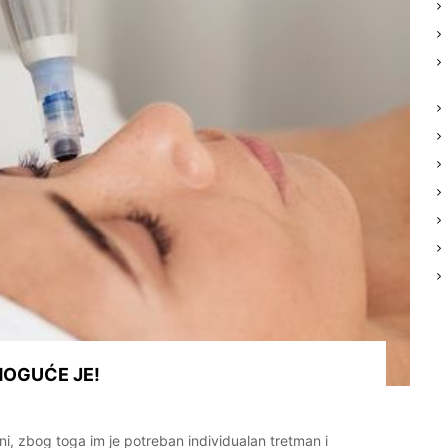
MOGUĆE JE!
ni, zbog toga im je potreban individualan tretman i