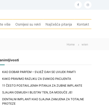
f
i
a
n
c
s
te više
Osmijesi su rekli
Najčešća pitanja
Kontakt
e
t
b
a
o
g
Home
wien
o
r
k
a
animljivosti
m
KAO DOBAR PARFEM – SVJEŽ DAH SE UVIJEK PAMTI
KAKO PRAVIMO RAZLIKU ZA SVAKOG PACIJENTA
11 ČESTO POSTAVLJENIH PITANJA ZA ZUBNE IMPLANTE
SJAJAN OSMIJEH I BLISTAV TEN, DA MOGUĆE JE!
DENTALNI IMPLANTI KAO SJAJNA ZAMJENA ZA TOTALNE
PROTEZE