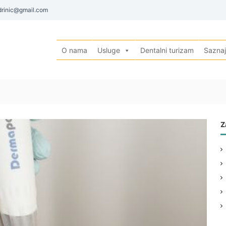
rinic@gmail.com
O nama
Usluge
Dentalni turizam
Saznaj
Z