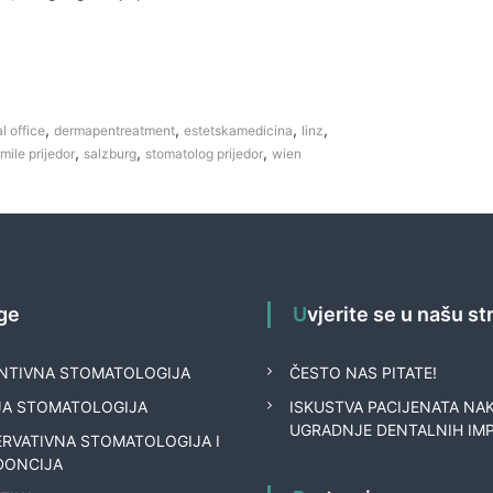
,
,
,
,
l office
dermapentreatment
estetskamedicina
linz
,
,
,
mile prijedor
salzburg
stomatolog prijedor
wien
uge
Uvjerite se u našu s
NTIVNA STOMATOLOGIJA
ČESTO NAS PITATE!
JA STOMATOLOGIJA
ISKUSTVA PACIJENATA NA
UGRADNJE DENTALNIH IM
RVATIVNA STOMATOLOGIJA I
DONCIJA