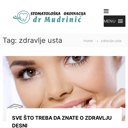
S
S
k
i
t
p
MENU
o
t
m
o
a
Tag:
zdravlje usta
c
Home
zdravlje usta
t
o
o
n
l
t
e
o
n
g
t
M
u
d
r
i
n
SVE ŠTO TREBA DA ZNATE O ZDRAVLJU
i
c
DESNI