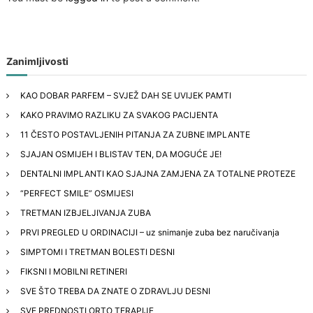
o
n
Zanimljivosti
KAO DOBAR PARFEM – SVJEŽ DAH SE UVIJEK PAMTI
KAKO PRAVIMO RAZLIKU ZA SVAKOG PACIJENTA
11 ČESTO POSTAVLJENIH PITANJA ZA ZUBNE IMPLANTE
SJAJAN OSMIJEH I BLISTAV TEN, DA MOGUĆE JE!
DENTALNI IMPLANTI KAO SJAJNA ZAMJENA ZA TOTALNE PROTEZE
“PERFECT SMILE” OSMIJESI
TRETMAN IZBJELJIVANJA ZUBA
PRVI PREGLED U ORDINACIJI – uz snimanje zuba bez naručivanja
SIMPTOMI I TRETMAN BOLESTI DESNI
FIKSNI I MOBILNI RETINERI
SVE ŠTO TREBA DA ZNATE O ZDRAVLJU DESNI
SVE PREDNOSTI ORTO TERAPIJE