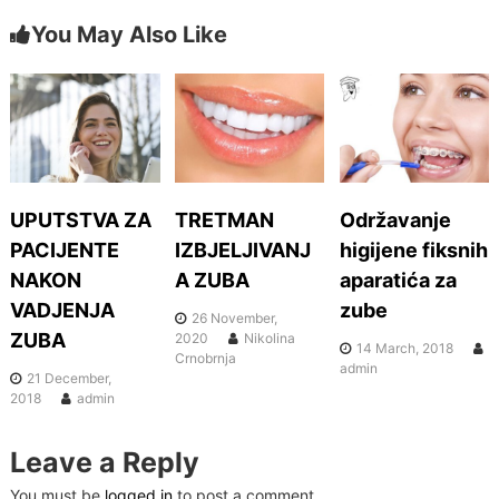
o
s
You May Also Like
o
k
t
n
a
UPUTSTVA ZA
TRETMAN
Održavanje
v
PACIJENTE
IZBJELJIVANJ
higijene fiksnih
i
NAKON
A ZUBA
aparatića za
VADJENJA
zube
26 November,
g
ZUBA
2020
Nikolina
14 March, 2018
Crnobrnja
admin
a
21 December,
2018
admin
t
Leave a Reply
i
You must be
logged in
to post a comment.