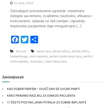
22 June, 2022
Zahvaljujući procedurama ugradnje implantata
dobijate savremeno, kvalitetno, bezbolno, efikasno i
funkcionalno rješenje za Vaš osmijeh. Ugradnja
implantata pacijentima daje mnogobrojne […]
F
T
S
a
w
h
,
,
,
Novosti
banja luka
dental office
dentist office
c
itt
ar
,
,
,
implantology
miss implants
perfect smile banja luka
perfect
e
er
e
,
,
smile prijedor
strauman
zubar banja luka
b
o
Zanimljivosti
o
KAO DOBAR PARFEM – SVJEŽ DAH SE UVIJEK PAMTI
k
KAKO PRAVIMO RAZLIKU ZA SVAKOG PACIJENTA
11 ČESTO POSTAVLJENIH PITANJA ZA ZUBNE IMPLANTE