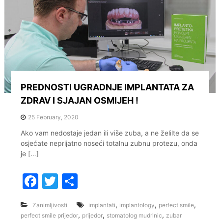
o
k
PREDNOSTI UGRADNJE IMPLANTATA ZA
ZDRAV I SJAJAN OSMIJEH !
25 February, 2020
Ako vam nedostaje jedan ili više zuba, a ne želilte da se
osjećate neprijatno noseći totalnu zubnu protezu, onda
je […]
F
T
S
a
w
h
,
,
,
Zanimljivosti
implantati
implantology
perfect smile
c
itt
ar
,
,
,
perfect smile prijedor
prijedor
stomatolog mudrinic
zubar