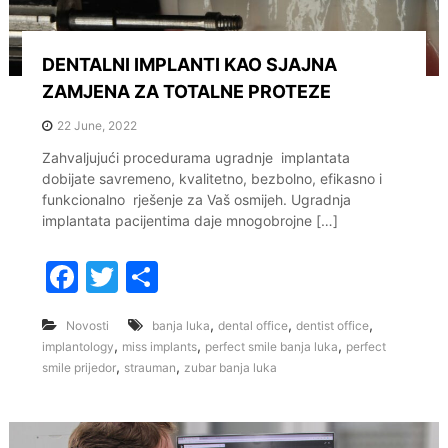
DENTALNI IMPLANTI KAO SJAJNA
ZAMJENA ZA TOTALNE PROTEZE
22 June, 2022
Zahvaljujući procedurama ugradnje implantata
dobijate savremeno, kvalitetno, bezbolno, efikasno i
funkcionalno rješenje za Vaš osmijeh. Ugradnja
implantata pacijentima daje mnogobrojne […]
F
T
S
a
w
h
,
,
,
Novosti
banja luka
dental office
dentist office
c
itt
ar
,
,
,
implantology
miss implants
perfect smile banja luka
perfect
e
er
e
,
,
smile prijedor
strauman
zubar banja luka
b
o