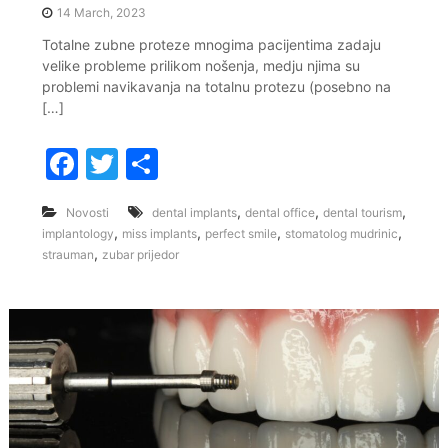
14 March, 2023
Totalne zubne proteze mnogima pacijentima zadaju
velike probleme prilikom nošenja, medju njima su
problemi navikavanja na totalnu protezu (posebno na
[…]
F
T
S
a
w
h
,
,
,
Novosti
dental implants
dental office
dental tourism
c
itt
ar
,
,
,
,
implantology
miss implants
perfect smile
stomatolog mudrinic
e
er
e
,
strauman
zubar prijedor
b
o
o
k