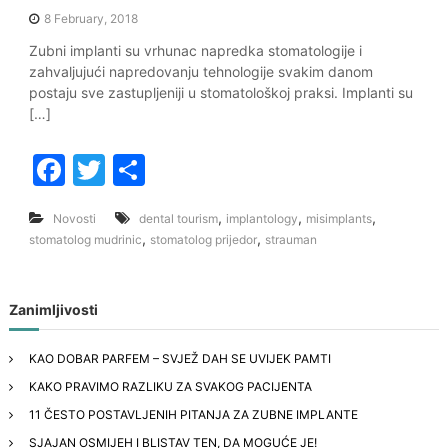
k
8 February, 2018
Zubni implanti su vrhunac napredka stomatologije i
zahvaljujući napredovanju tehnologije svakim danom
postaju sve zastupljeniji u stomatološkoj praksi. Implanti su
[…]
F
T
S
a
w
h
,
,
,
Novosti
dental tourism
implantology
misimplants
c
itt
ar
,
,
stomatolog mudrinic
stomatolog prijedor
strauman
e
er
e
b
Zanimljivosti
o
o
KAO DOBAR PARFEM – SVJEŽ DAH SE UVIJEK PAMTI
k
KAKO PRAVIMO RAZLIKU ZA SVAKOG PACIJENTA
11 ČESTO POSTAVLJENIH PITANJA ZA ZUBNE IMPLANTE
SJAJAN OSMIJEH I BLISTAV TEN, DA MOGUĆE JE!