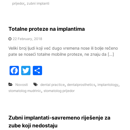
e
er
e
,
prijedor
zubni implanti
b
o
Totalne proteze na implantima
o
k
22 February, 2018
Veliki broj ljudi koji već dugo vremena nose ili bolje rečeno
pate se noseći totalne mobilne proteze, ne znaju da […]
F
T
S
a
w
h
,
,
,
Novosti
dental practice
dentalprosthetics
implantology
c
itt
ar
,
stomatolog mudrinic
stomatolog prijedor
e
er
e
b
o
Zubni implantati-savremeno riješenje za
o
zube koji nedostaju