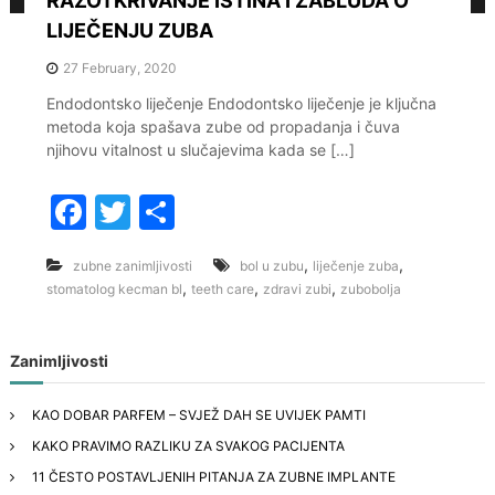
RAZOTKRIVANJE ISTINA I ZABLUDA O
LIJEČENJU ZUBA
27 February, 2020
Endodontsko liječenje Endodontsko liječenje je ključna
metoda koja spašava zube od propadanja i čuva
njihovu vitalnost u slučajevima kada se […]
F
T
S
a
w
h
,
,
zubne zanimljivosti
bol u zubu
liječenje zuba
c
itt
ar
,
,
,
stomatolog kecman bl
teeth care
zdravi zubi
zubobolja
e
er
e
b
Zanimljivosti
o
o
KAO DOBAR PARFEM – SVJEŽ DAH SE UVIJEK PAMTI
KAKO PRAVIMO RAZLIKU ZA SVAKOG PACIJENTA
k
11 ČESTO POSTAVLJENIH PITANJA ZA ZUBNE IMPLANTE