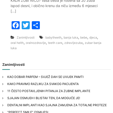
KADA ZUBI NIČU? Vaša beba je rođena sa 20 zuba
ispod desni, i obično krenu da niču između 6 mjeseci
[…]
F
T
S
a
w
h
,
,
,
,
Zanimljivosti
babytheeth
banja luka
bebe
djeca
c
itt
ar
,
,
,
,
oral helth
oralnozdravlje
teeth care
zdravljezuba
zubar banja
e
er
e
luka
b
o
Zanimljivosti
o
KAO DOBAR PARFEM – SVJEŽ DAH SE UVIJEK PAMTI
k
KAKO PRAVIMO RAZLIKU ZA SVAKOG PACIJENTA
11 ČESTO POSTAVLJENIH PITANJA ZA ZUBNE IMPLANTE
SJAJAN OSMIJEH I BLISTAV TEN, DA MOGUĆE JE!
DENTALNI IMPLANTI KAO SJAJNA ZAMJENA ZA TOTALNE PROTEZE
“PERFECT SMILE” OSMIJESI