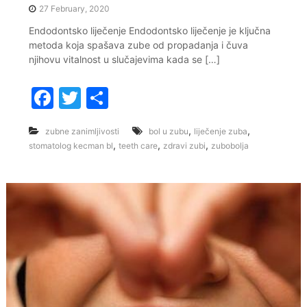
27 February, 2020
Endodontsko liječenje Endodontsko liječenje je ključna
metoda koja spašava zube od propadanja i čuva
njihovu vitalnost u slučajevima kada se […]
F
T
S
a
w
h
,
,
zubne zanimljivosti
bol u zubu
liječenje zuba
c
itt
ar
,
,
,
stomatolog kecman bl
teeth care
zdravi zubi
zubobolja
e
er
e
b
o
o
k